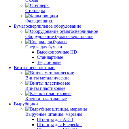
Скобы
Степлеры
Фальцовщики
Бумагосверлильное оборудование
Оборудование бумагосверлильное
Сверла для бумаги
Высокопрочные HD
Стандартные
Тефлоновые
Винты переплетные
Винты металлические
Винты пластиковые
Клепки пластиковые
Вырубщики
Вырубные штанцы, марзаны
Штанцы для AD-1
Штанцы для Filepecker