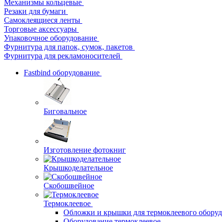
Механизмы кольцевые
Резаки для бумаги
Самоклеящиеся ленты
Торговые аксессуары
Упаковочное оборудование
Фурнитура для папок, сумок, пакетов
Фурнитура для рекламоносителей
Fastbind оборудование
Биговальное
Изготовление фотокниг
Крышкоделательное
Скобошвейное
Термоклеевое
Обложки и крышки для термоклеевого обору
Оборудование термоклеевое