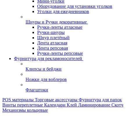
Мини-уголки
Оборудование для установки уголков
Уголки для ежедневников
Шнуры и Ручки декоративные
Ручки-ленты атласные
Ручки-шнуры
Шнур плетёный
Лента атласная
Лента репсовая
Ручки-ленты репсовые
Фурнитура для рекламоносителей
Клипсы и бeйджи
Ножки для воблеров
Флагштоки
POS материалы
Торговые аксессуары
Фурнитура для папок
Винты переплетные
Календари
Клей
Ламинирование
Скотч
Механизмы кольцевые