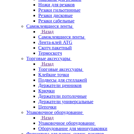
Ножи для резаков
Резаки гильотинные
Резаки дисковые
Резаки сабельные
Самоклеящиеся ленты
Назад
Самоклеящиеся ленты
Лента-клей ATG
Скотч пакетный
Термоскотч
Торговые аксессуары
Назад
Торговые аксессуары
Клейкие точки
Подвесы для стеллажей
Держатели ценников
Крючки
Держатели потолочные
Держатели универсальные
Цепочки
Упаковочное оборудование
Назад
Упаковочное оборудование
Оборудование для миниупаковки
Фурнитура для папок, сумок, пакетов