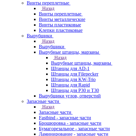
Винты переплетные
Назад
Винты переплетные
Винты металлические
Винты пластиковые
Клепки пластиковые
Вырубщики
Назад
Вырубщики
Вырубные штанцы, марзаны
Назад
Вырубные штанцы, марзаны
Штанцы для AD-1
Штанцы для Filepecker
Штанцы для KW-Trio
Штанцы для Rapid
Штанцы для Р30 и Т30
Вырубщики углов, отверстий
Запасные части
Назад
Запасные части
Fastbind - запасные части
Брошюровка - запасные части
Бумагорезальное - запасные части
Ламинирование - запасные части