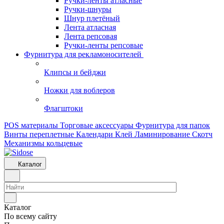
Ручки-ленты атласные
Ручки-шнуры
Шнур плетёный
Лента атласная
Лента репсовая
Ручки-ленты репсовые
Фурнитура для рекламоносителей
Клипсы и бeйджи
Ножки для воблеров
Флагштоки
POS материалы
Торговые аксессуары
Фурнитура для папок
Винты переплетные
Календари
Клей
Ламинирование
Скотч
Механизмы кольцевые
Каталог
Каталог
По всему сайту