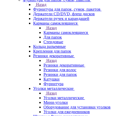
Назад
Фурнитура для папок, сумок, пакетов
Держатели CD/DVD, флеш дисков
Держатели ручек и карандашей
Карманы самоклеящиеся
Назад
Карманы самоклеящиеся
Для папок
Стендовые
Кольца разъемные
Крепления для папок
Резинки декоративные
Назад
Резинки декоративные
Резинки для волос
Резинки для папок
Катушки
Фурнитура
Уголки металлические
Назад
Уголки металлические
Мини-уголки
Оборудование для установки уголков
Уголки для ежедневников