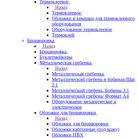
Термоклеевое
Назад
Термоклеевое
Обложки и крышки для термоклеевого
оборудования
Оборудование термоклеевое
Термоклей
Брошюровка
Назад
Брошюровка
Буклетмейкеры
Металлическая гребенка
Назад
Металлическая гребенка
Металлический гребень в бобинах/Шаг
2:1
Металлический гребень. Бобины 3:1
Металлический гребень/ Формат А4
Оборудование механическое и
электрическое
Обложки для брошюровки
Назад
Обложки для брошюровки
Обложки картонные (под кожу)
Обложки ПВХ