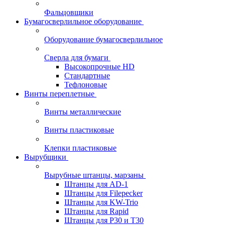
Фальцовщики
Бумагосверлильное оборудование
Оборудование бумагосверлильное
Сверла для бумаги
Высокопрочные HD
Стандартные
Тефлоновые
Винты переплетные
Винты металлические
Винты пластиковые
Клепки пластиковые
Вырубщики
Вырубные штанцы, марзаны
Штанцы для AD-1
Штанцы для Filepecker
Штанцы для KW-Trio
Штанцы для Rapid
Штанцы для Р30 и Т30