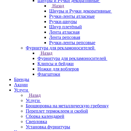
Шнуры и Ручки декоративные
Назад
Шнуры и Ручки декоративные
Ручки-ленты атласные
Ручки-шнуры
Шнур плетёный
Лента атласная
Лента репсовая
Ручки-ленты репсовые
Фурнитура для рекламоносителей
Назад
Фурнитура для рекламоносителей
Клипсы и бeйджи
Ножки для воблеров
Флагштоки
Бренды
Акции
Услуги
Назад
Услуги
Брошюровка на металлическую гребенку
Переплет термоклеем и скобой
Сборка календарей
Сверловка
Установка фурнитуры