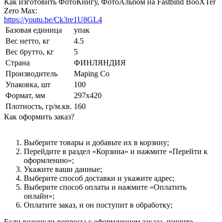
Как изготовить ФотоКнигу, ФотоАльбом на Fastbind BooXTer
Zero Max:
https://youtu.be/Ck3re1U8GL4
Базовая единица
упак
Вес нетто, кг
4.5
Вес брутто, кг
5
Страна
ФИНЛЯНДИЯ
Производитель
Maping Co
Упаковка, шт
100
Формат, мм
297х420
Плотность, гр/м.кв.
160
Как оформить заказ?
Выберите товары и добавьте их в корзину;
Перейдите в раздел «Корзина» и нажмите «Перейти к
оформлению»;
Укажите ваши данные;
Выберите способ доставки и укажите адрес;
Выберите способ оплаты и нажмите «Оплатить
онлайн»;
Оплатите заказ, и он поступит в обработку;
Если возникли вопросы с оформлением заказа, пишите