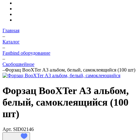
Главная
–
Каталог
–
Fastbind оборудование
–
Скобошвейное
–
Форзац BooXTer А3 альбом, белый, самоклеящийся (100 шт)
Форзац BooXTer А3 альбом,
белый, самоклеящийся (100
шт)
Арт.
SID02146