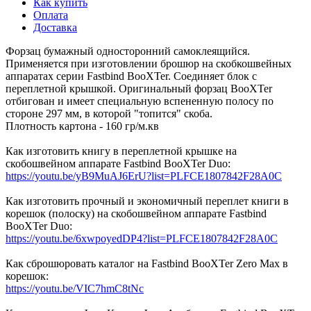
Как купить
Оплата
Доставка
Форзац бумажный односторонний самоклеящийся.
Применяется при изготовлении брошюр на скобкошвейных
аппаратах серии Fastbind BooXTer. Соединяет блок с
переплетной крышкой. Оригинальный форзац BooXTer
отбигован и имеет специальную вспененную полосу по
стороне 297 мм, в которой "топится" скоба.
Плотность картона - 160 гр/м.кв
Как изготовить книгу в переплетной крышке на
скобошвейном аппарате Fastbind BooXTer Duo:
https://youtu.be/yB9MuAJ6ErU?list=PLFCE1807842F28A0C
Как изготовить прочный и экономичный переплет книги в
корешок (полоску) на скобошвейном аппарате Fastbind
BooXTer Duo:
https://youtu.be/6xwpoyedDP4?list=PLFCE1807842F28A0C
Как сброшюровать каталог на Fastbind BooXTer Zero Max в
корешок:
https://youtu.be/VIC7hmC8tNc