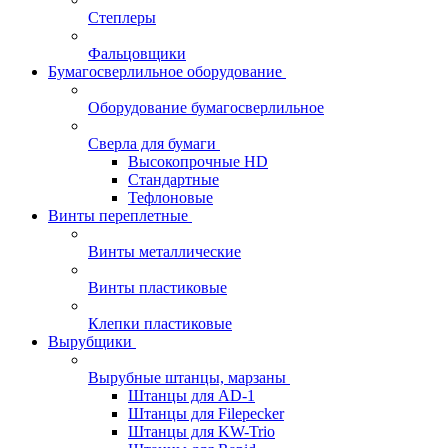
Степлеры
Фальцовщики
Бумагосверлильное оборудование
Оборудование бумагосверлильное
Сверла для бумаги
Высокопрочные HD
Стандартные
Тефлоновые
Винты переплетные
Винты металлические
Винты пластиковые
Клепки пластиковые
Вырубщики
Вырубные штанцы, марзаны
Штанцы для AD-1
Штанцы для Filepecker
Штанцы для KW-Trio