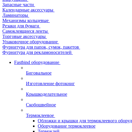
Запасные части
Календарные аксессуары
Ламинаторы
Механизмы кольцевые
Резаки для бумаги
Самоклеящиеся ленты
Торговые аксессуары
Упаковочное оборудование
Фурнитура для папок, сумок, пакетов
Фурнитура для рекламоносителей
Fastbind оборудование
Биговальное
Изготовление фотокниг
Крышкоделательное
Скобошвейное
Термоклеевое
Обложки и крышки для термоклеевого обору
Оборудование термоклеевое
Термоклей