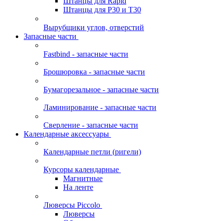
Штанцы для Rapid
Штанцы для Р30 и Т30
Вырубщики углов, отверстий
Запасные части
Fastbind - запасные части
Брошюровка - запасные части
Бумагорезальное - запасные части
Ламинирование - запасные части
Сверление - запасные части
Календарные аксессуары
Календарные петли (ригели)
Курсоры календарные
Магнитные
На ленте
Люверсы Piccolo
Люверсы