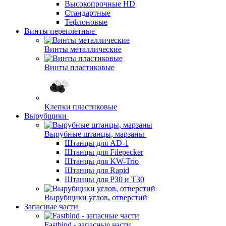
Высокопрочные HD
Стандартные
Тефлоновые
Винты переплетные
Винты металлические
Винты пластиковые
Клепки пластиковые
Вырубщики
Вырубные штанцы, марзаны
Штанцы для AD-1
Штанцы для Filepecker
Штанцы для KW-Trio
Штанцы для Rapid
Штанцы для Р30 и Т30
Вырубщики углов, отверстий
Запасные части
Fastbind - запасные части