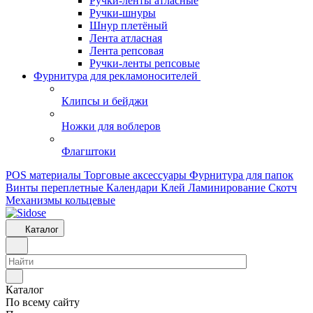
Ручки-ленты атласные
Ручки-шнуры
Шнур плетёный
Лента атласная
Лента репсовая
Ручки-ленты репсовые
Фурнитура для рекламоносителей
Клипсы и бeйджи
Ножки для воблеров
Флагштоки
POS материалы
Торговые аксессуары
Фурнитура для папок
Винты переплетные
Календари
Клей
Ламинирование
Скотч
Механизмы кольцевые
Каталог
Каталог
По всему сайту