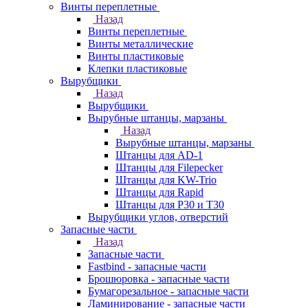
Винты переплетные
Назад
Винты переплетные
Винты металлические
Винты пластиковые
Клепки пластиковые
Вырубщики
Назад
Вырубщики
Вырубные штанцы, марзаны
Назад
Вырубные штанцы, марзаны
Штанцы для AD-1
Штанцы для Filepecker
Штанцы для KW-Trio
Штанцы для Rapid
Штанцы для Р30 и Т30
Вырубщики углов, отверстий
Запасные части
Назад
Запасные части
Fastbind - запасные части
Брошюровка - запасные части
Бумагорезальное - запасные части
Ламинирование - запасные части