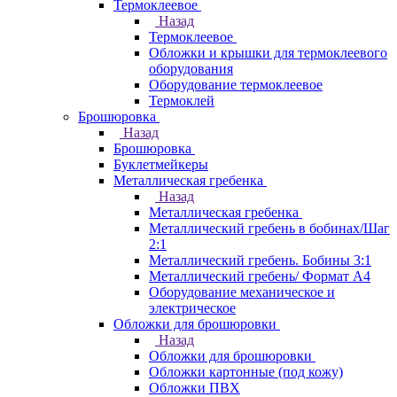
Термоклеевое
Назад
Термоклеевое
Обложки и крышки для термоклеевого
оборудования
Оборудование термоклеевое
Термоклей
Брошюровка
Назад
Брошюровка
Буклетмейкеры
Металлическая гребенка
Назад
Металлическая гребенка
Металлический гребень в бобинах/Шаг
2:1
Металлический гребень. Бобины 3:1
Металлический гребень/ Формат А4
Оборудование механическое и
электрическое
Обложки для брошюровки
Назад
Обложки для брошюровки
Обложки картонные (под кожу)
Обложки ПВХ