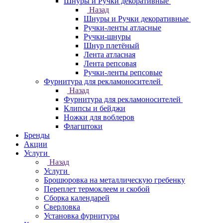
Шнуры и Ручки декоративные
Назад
Шнуры и Ручки декоративные
Ручки-ленты атласные
Ручки-шнуры
Шнур плетёный
Лента атласная
Лента репсовая
Ручки-ленты репсовые
Фурнитура для рекламоносителей
Назад
Фурнитура для рекламоносителей
Клипсы и бeйджи
Ножки для воблеров
Флагштоки
Бренды
Акции
Услуги
Назад
Услуги
Брошюровка на металлическую гребенку
Переплет термоклеем и скобой
Сборка календарей
Сверловка
Установка фурнитуры