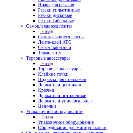
Ножи для резаков
Резаки гильотинные
Резаки дисковые
Резаки сабельные
Самоклеящиеся ленты
Назад
Самоклеящиеся ленты
Лента-клей ATG
Скотч пакетный
Термоскотч
Торговые аксессуары
Назад
Торговые аксессуары
Клейкие точки
Подвесы для стеллажей
Держатели ценников
Крючки
Держатели потолочные
Держатели универсальные
Цепочки
Упаковочное оборудование
Назад
Упаковочное оборудование
Оборудование для миниупаковки
Фурнитура для папок, сумок, пакетов