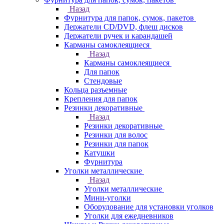
Назад
Фурнитура для папок, сумок, пакетов
Держатели CD/DVD, флеш дисков
Держатели ручек и карандашей
Карманы самоклеящиеся
Назад
Карманы самоклеящиеся
Для папок
Стендовые
Кольца разъемные
Крепления для папок
Резинки декоративные
Назад
Резинки декоративные
Резинки для волос
Резинки для папок
Катушки
Фурнитура
Уголки металлические
Назад
Уголки металлические
Мини-уголки
Оборудование для установки уголков
Уголки для ежедневников