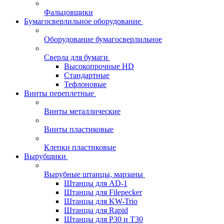
Фальцовщики
Бумагосверлильное оборудование
Оборудование бумагосверлильное
Сверла для бумаги
Высокопрочные HD
Стандартные
Тефлоновые
Винты переплетные
Винты металлические
Винты пластиковые
Клепки пластиковые
Вырубщики
Вырубные штанцы, марзаны
Штанцы для AD-1
Штанцы для Filepecker
Штанцы для KW-Trio
Штанцы для Rapid
Штанцы для Р30 и Т30