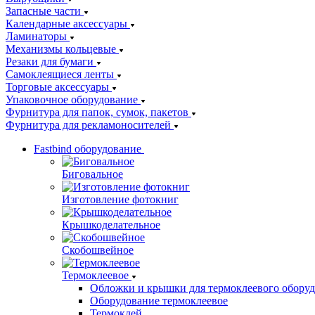
Запасные части
Календарные аксессуары
Ламинаторы
Механизмы кольцевые
Резаки для бумаги
Самоклеящиеся ленты
Торговые аксессуары
Упаковочное оборудование
Фурнитура для папок, сумок, пакетов
Фурнитура для рекламоносителей
Fastbind оборудование
Биговальное
Изготовление фотокниг
Крышкоделательное
Скобошвейное
Термоклеевое
Обложки и крышки для термоклеевого обору
Оборудование термоклеевое
Термоклей