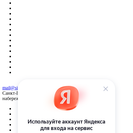
mail@sidose.ru
Санкт-Петербург, наб. Песочная д. 40, оф. 13Н. Вход с
набережной реки Карповки.