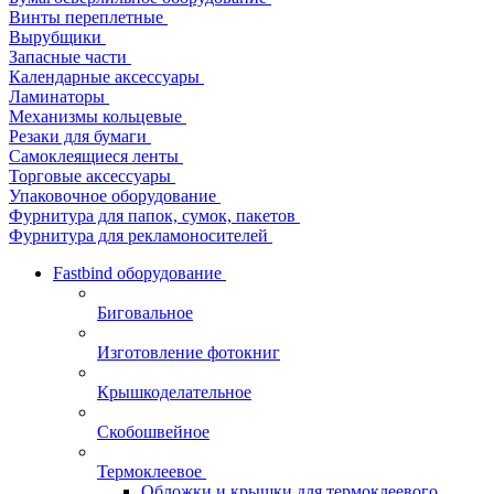
Винты переплетные
Вырубщики
Запасные части
Календарные аксессуары
Ламинаторы
Механизмы кольцевые
Резаки для бумаги
Самоклеящиеся ленты
Торговые аксессуары
Упаковочное оборудование
Фурнитура для папок, сумок, пакетов
Фурнитура для рекламоносителей
Fastbind оборудование
Биговальное
Изготовление фотокниг
Крышкоделательное
Скобошвейное
Термоклеевое
Обложки и крышки для термоклеевого