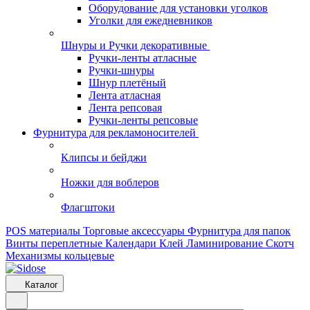
Оборудование для установки уголков
Уголки для ежедневников
Шнуры и Ручки декоративные
Ручки-ленты атласные
Ручки-шнуры
Шнур плетёный
Лента атласная
Лента репсовая
Ручки-ленты репсовые
Фурнитура для рекламоносителей
Клипсы и бeйджи
Ножки для воблеров
Флагштоки
POS материалы
Торговые аксессуары
Фурнитура для папок
Винты переплетные
Календари
Клей
Ламинирование
Скотч
Механизмы кольцевые
Каталог