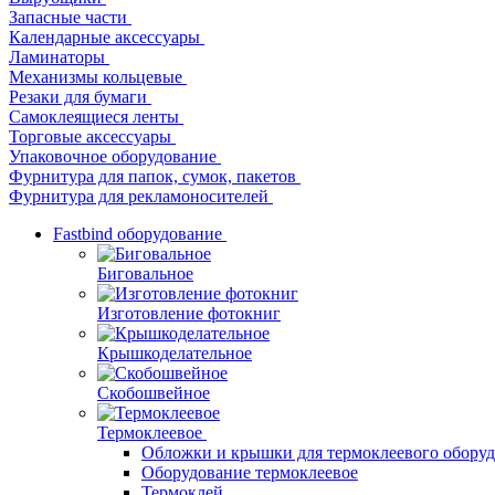
Запасные части
Календарные аксессуары
Ламинаторы
Механизмы кольцевые
Резаки для бумаги
Самоклеящиеся ленты
Торговые аксессуары
Упаковочное оборудование
Фурнитура для папок, сумок, пакетов
Фурнитура для рекламоносителей
Fastbind оборудование
Биговальное
Изготовление фотокниг
Крышкоделательное
Скобошвейное
Термоклеевое
Обложки и крышки для термоклеевого обору
Оборудование термоклеевое
Термоклей