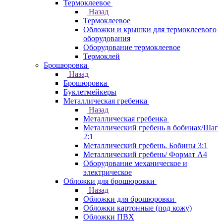
Термоклеевое
Назад
Термоклеевое
Обложки и крышки для термоклеевого
оборудования
Оборудование термоклеевое
Термоклей
Брошюровка
Назад
Брошюровка
Буклетмейкеры
Металлическая гребенка
Назад
Металлическая гребенка
Металлический гребень в бобинах/Шаг
2:1
Металлический гребень. Бобины 3:1
Металлический гребень/ Формат А4
Оборудование механическое и
электрическое
Обложки для брошюровки
Назад
Обложки для брошюровки
Обложки картонные (под кожу)
Обложки ПВХ