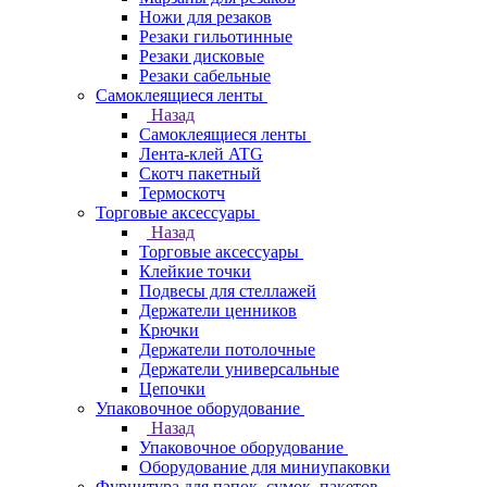
Ножи для резаков
Резаки гильотинные
Резаки дисковые
Резаки сабельные
Самоклеящиеся ленты
Назад
Самоклеящиеся ленты
Лента-клей ATG
Скотч пакетный
Термоскотч
Торговые аксессуары
Назад
Торговые аксессуары
Клейкие точки
Подвесы для стеллажей
Держатели ценников
Крючки
Держатели потолочные
Держатели универсальные
Цепочки
Упаковочное оборудование
Назад
Упаковочное оборудование
Оборудование для миниупаковки
Фурнитура для папок, сумок, пакетов