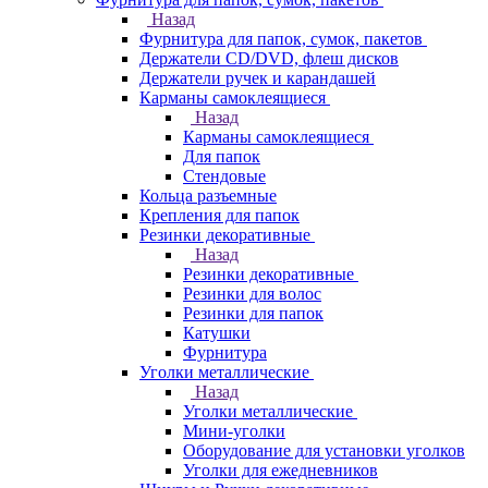
Назад
Фурнитура для папок, сумок, пакетов
Держатели CD/DVD, флеш дисков
Держатели ручек и карандашей
Карманы самоклеящиеся
Назад
Карманы самоклеящиеся
Для папок
Стендовые
Кольца разъемные
Крепления для папок
Резинки декоративные
Назад
Резинки декоративные
Резинки для волос
Резинки для папок
Катушки
Фурнитура
Уголки металлические
Назад
Уголки металлические
Мини-уголки
Оборудование для установки уголков
Уголки для ежедневников