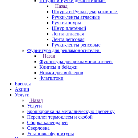
Шнуры и Ручки декоративные
Назад
Шнуры и Ручки декоративные
Ручки-ленты атласные
Ручки-шнуры
Шнур плетёный
Лента атласная
Лента репсовая
Ручки-ленты репсовые
Фурнитура для рекламоносителей
Назад
Фурнитура для рекламоносителей
Клипсы и бeйджи
Ножки для воблеров
Флагштоки
Бренды
Акции
Услуги
Назад
Услуги
Брошюровка на металлическую гребенку
Переплет термоклеем и скобой
Сборка календарей
Сверловка
Установка фурнитуры