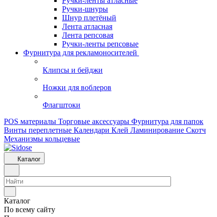
Ручки-ленты атласные
Ручки-шнуры
Шнур плетёный
Лента атласная
Лента репсовая
Ручки-ленты репсовые
Фурнитура для рекламоносителей
Клипсы и бeйджи
Ножки для воблеров
Флагштоки
POS материалы
Торговые аксессуары
Фурнитура для папок
Винты переплетные
Календари
Клей
Ламинирование
Скотч
Механизмы кольцевые
Каталог
Каталог
По всему сайту