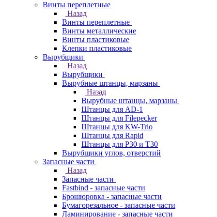
Винты переплетные
Назад
Винты переплетные
Винты металлические
Винты пластиковые
Клепки пластиковые
Вырубщики
Назад
Вырубщики
Вырубные штанцы, марзаны
Назад
Вырубные штанцы, марзаны
Штанцы для AD-1
Штанцы для Filepecker
Штанцы для KW-Trio
Штанцы для Rapid
Штанцы для Р30 и Т30
Вырубщики углов, отверстий
Запасные части
Назад
Запасные части
Fastbind - запасные части
Брошюровка - запасные части
Бумагорезальное - запасные части
Ламинирование - запасные части