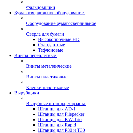
Фальцовщики
Бумагосверлильное оборудование
Оборудование бумагосверлильное
Сверла для бумаги
Высокопрочные HD
Стандартные
Тефлоновые
Винты переплетные
Винты металлические
Винты пластиковые
Клепки пластиковые
Вырубщики
Вырубные штанцы, марзаны
Штанцы для AD-1
Штанцы для Filepecker
Штанцы для KW-Trio
Штанцы для Rapid
Штанцы для Р30 и Т30