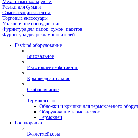
Механизмы кольцевые
Резаки для бумаги
Самоклеящиеся ленты
Торговые аксессуары
Упаковочное оборудование
Фурнитура для папок, сумок, пакетов
Фурнитура для рекламоносителей
Fastbind оборудование
Биговальное
Изготовление фотокниг
Крышкоделательное
Скобошвейное
Термоклеевое
Обложки и крышки для термоклеевого обору
Оборудование термоклеевое
Термоклей
Брошюровка
Буклетмейкеры