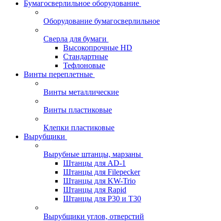
Бумагосверлильное оборудование
Оборудование бумагосверлильное
Сверла для бумаги
Высокопрочные HD
Стандартные
Тефлоновые
Винты переплетные
Винты металлические
Винты пластиковые
Клепки пластиковые
Вырубщики
Вырубные штанцы, марзаны
Штанцы для AD-1
Штанцы для Filepecker
Штанцы для KW-Trio
Штанцы для Rapid
Штанцы для Р30 и Т30
Вырубщики углов, отверстий