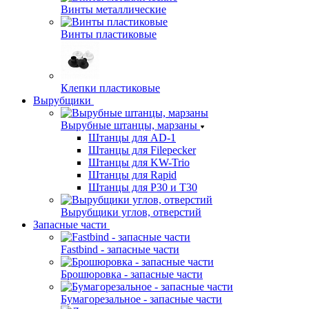
Винты металлические
Винты пластиковые
Клепки пластиковые
Вырубщики
Вырубные штанцы, марзаны
Штанцы для AD-1
Штанцы для Filepecker
Штанцы для KW-Trio
Штанцы для Rapid
Штанцы для Р30 и Т30
Вырубщики углов, отверстий
Запасные части
Fastbind - запасные части
Брошюровка - запасные части
Бумагорезальное - запасные части