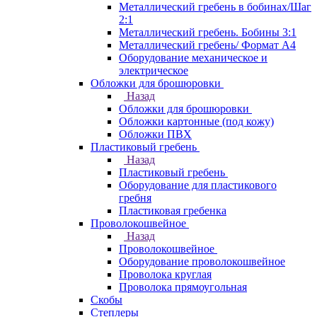
Металлический гребень в бобинах/Шаг
2:1
Металлический гребень. Бобины 3:1
Металлический гребень/ Формат А4
Оборудование механическое и
электрическое
Обложки для брошюровки
Назад
Обложки для брошюровки
Обложки картонные (под кожу)
Обложки ПВХ
Пластиковый гребень
Назад
Пластиковый гребень
Оборудование для пластикового
гребня
Пластиковая гребенка
Проволокошвейное
Назад
Проволокошвейное
Оборудование проволокошвейное
Проволока круглая
Проволока прямоугольная
Скобы
Степлеры