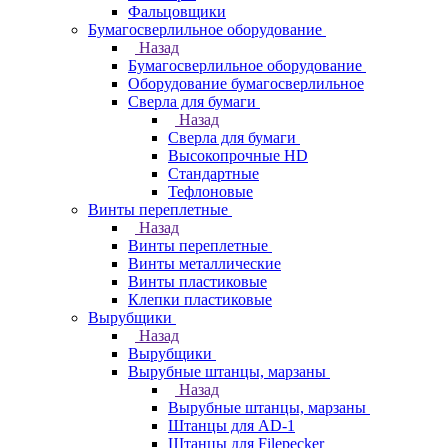
Фальцовщики
Бумагосверлильное оборудование
Назад
Бумагосверлильное оборудование
Оборудование бумагосверлильное
Сверла для бумаги
Назад
Сверла для бумаги
Высокопрочные HD
Стандартные
Тефлоновые
Винты переплетные
Назад
Винты переплетные
Винты металлические
Винты пластиковые
Клепки пластиковые
Вырубщики
Назад
Вырубщики
Вырубные штанцы, марзаны
Назад
Вырубные штанцы, марзаны
Штанцы для AD-1
Штанцы для Filepecker