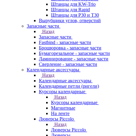
Штанцы для KW-Trio
Штанцы для Rapid
Штанцы для Р30 и Т30
Вырубщики углов, отверстий
Запасные части
Назад
Запасные части
Fastbind - запасные части
Брошюровка - запасные части
Бумагорезальное - запасные части
Ламинирование - запасные части
Сверление - запасные части
Календарные аксессуары
Назад
Календарные аксессуары
Календарные петли (ригели)
Курсоры календарные
Назад
Курсоры календарные
Магнитные
На ленте
Люверсы Piccolo
Назад
Люверсы Piccolo
Люверсы