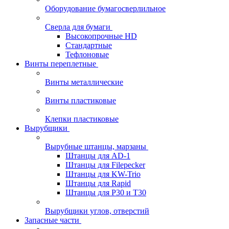
Оборудование бумагосверлильное
Сверла для бумаги
Высокопрочные HD
Стандартные
Тефлоновые
Винты переплетные
Винты металлические
Винты пластиковые
Клепки пластиковые
Вырубщики
Вырубные штанцы, марзаны
Штанцы для AD-1
Штанцы для Filepecker
Штанцы для KW-Trio
Штанцы для Rapid
Штанцы для Р30 и Т30
Вырубщики углов, отверстий
Запасные части