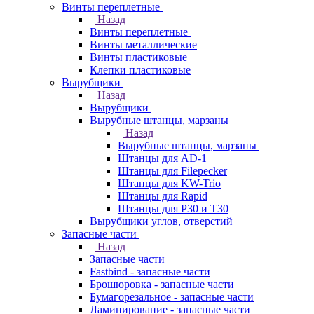
Винты переплетные
Назад
Винты переплетные
Винты металлические
Винты пластиковые
Клепки пластиковые
Вырубщики
Назад
Вырубщики
Вырубные штанцы, марзаны
Назад
Вырубные штанцы, марзаны
Штанцы для AD-1
Штанцы для Filepecker
Штанцы для KW-Trio
Штанцы для Rapid
Штанцы для Р30 и Т30
Вырубщики углов, отверстий
Запасные части
Назад
Запасные части
Fastbind - запасные части
Брошюровка - запасные части
Бумагорезальное - запасные части
Ламинирование - запасные части