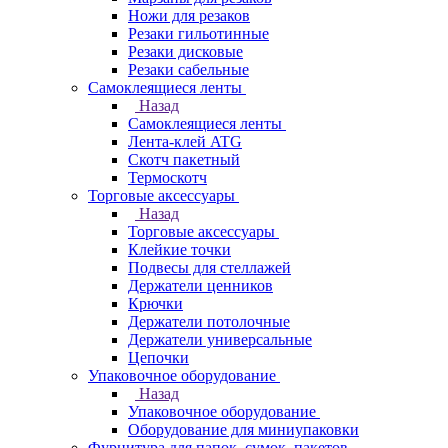
Ножи для резаков
Резаки гильотинные
Резаки дисковые
Резаки сабельные
Самоклеящиеся ленты
Назад
Самоклеящиеся ленты
Лента-клей ATG
Скотч пакетный
Термоскотч
Торговые аксессуары
Назад
Торговые аксессуары
Клейкие точки
Подвесы для стеллажей
Держатели ценников
Крючки
Держатели потолочные
Держатели универсальные
Цепочки
Упаковочное оборудование
Назад
Упаковочное оборудование
Оборудование для миниупаковки
Фурнитура для папок, сумок, пакетов