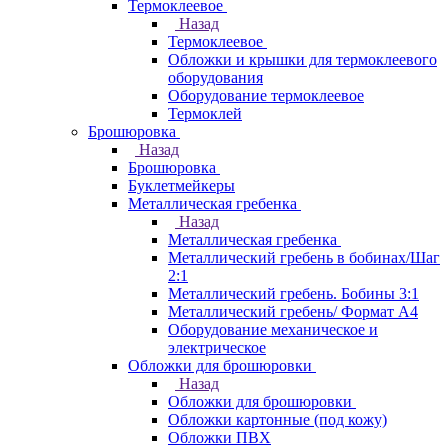
Термоклеевое
Назад
Термоклеевое
Обложки и крышки для термоклеевого
оборудования
Оборудование термоклеевое
Термоклей
Брошюровка
Назад
Брошюровка
Буклетмейкеры
Металлическая гребенка
Назад
Металлическая гребенка
Металлический гребень в бобинах/Шаг
2:1
Металлический гребень. Бобины 3:1
Металлический гребень/ Формат А4
Оборудование механическое и
электрическое
Обложки для брошюровки
Назад
Обложки для брошюровки
Обложки картонные (под кожу)
Обложки ПВХ