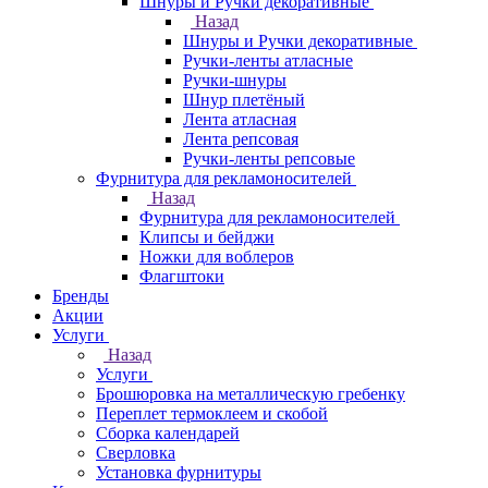
Шнуры и Ручки декоративные
Назад
Шнуры и Ручки декоративные
Ручки-ленты атласные
Ручки-шнуры
Шнур плетёный
Лента атласная
Лента репсовая
Ручки-ленты репсовые
Фурнитура для рекламоносителей
Назад
Фурнитура для рекламоносителей
Клипсы и бeйджи
Ножки для воблеров
Флагштоки
Бренды
Акции
Услуги
Назад
Услуги
Брошюровка на металлическую гребенку
Переплет термоклеем и скобой
Сборка календарей
Сверловка
Установка фурнитуры