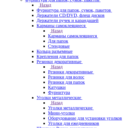
Назад
Фурнитура для папок, сумок, пакетов
Держатели CD/DVD, флеш дисков
Держатели ручек и карандашей
Карманы самоклеящиеся
Назад
Карманы самоклеящиеся
Для папок
Стендовые
Кольца разъемные
Крепления для папок
Резинки декоративные
Назад
Резинки декоративные
Резинки для волос
Резинки для папок
Катушки
Фурнитура
Уголки металлические
Назад
Уголки металлические
Мини-уголки
Оборудование для установки уголков
Уголки для ежедневников