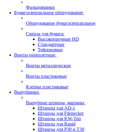
Фальцовщики
Бумагосверлильное оборудование
Оборудование бумагосверлильное
Сверла для бумаги
Высокопрочные HD
Стандартные
Тефлоновые
Винты переплетные
Винты металлические
Винты пластиковые
Клепки пластиковые
Вырубщики
Вырубные штанцы, марзаны
Штанцы для AD-1
Штанцы для Filepecker
Штанцы для KW-Trio
Штанцы для Rapid
Штанцы для Р30 и Т30