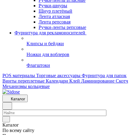
Ручки-ленты атласные
Ручки-шнуры
Шнур плетёный
Лента атласная
Лента репсовая
Ручки-ленты репсовые
Фурнитура для рекламоносителей
Клипсы и бeйджи
Ножки для воблеров
Флагштоки
POS материалы
Торговые аксессуары
Фурнитура для папок
Винты переплетные
Календари
Клей
Ламинирование
Скотч
Механизмы кольцевые
Каталог
Каталог
По всему сайту