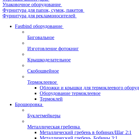
Упаковочное оборудование
Фурнитура для папок, сумок, пакетов
Фурнитура для рекламоносителей
Fastbind оборудование
Биговальное
Изготовление фотокниг
Крышкоделательное
Скобошвейное
Термоклеевое
Обложки и крышки для термоклеевого обору
Оборудование термоклеевое
Термоклей
Брошюровка
Буклетмейкеры
Металлическая гребенка
Металлический гребень в бобинах/Шаг 2:1
Металлический гребень. Бобины 3:1