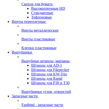
Сверла для бумаги
Высокопрочные HD
Стандартные
Тефлоновые
Винты переплетные
Винты металлические
Винты пластиковые
Клепки пластиковые
Вырубщики
Вырубные штанцы, марзаны
Штанцы для AD-1
Штанцы для Filepecker
Штанцы для KW-Trio
Штанцы для Rapid
Штанцы для Р30 и Т30
Вырубщики углов, отверстий
Запасные части
Fastbind - запасные части