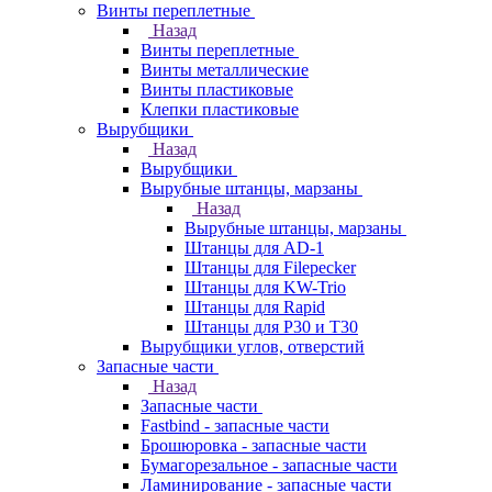
Винты переплетные
Назад
Винты переплетные
Винты металлические
Винты пластиковые
Клепки пластиковые
Вырубщики
Назад
Вырубщики
Вырубные штанцы, марзаны
Назад
Вырубные штанцы, марзаны
Штанцы для AD-1
Штанцы для Filepecker
Штанцы для KW-Trio
Штанцы для Rapid
Штанцы для Р30 и Т30
Вырубщики углов, отверстий
Запасные части
Назад
Запасные части
Fastbind - запасные части
Брошюровка - запасные части
Бумагорезальное - запасные части
Ламинирование - запасные части