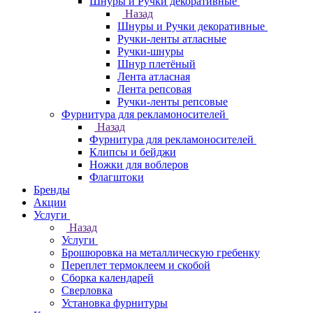
Шнуры и Ручки декоративные
Назад
Шнуры и Ручки декоративные
Ручки-ленты атласные
Ручки-шнуры
Шнур плетёный
Лента атласная
Лента репсовая
Ручки-ленты репсовые
Фурнитура для рекламоносителей
Назад
Фурнитура для рекламоносителей
Клипсы и бeйджи
Ножки для воблеров
Флагштоки
Бренды
Акции
Услуги
Назад
Услуги
Брошюровка на металлическую гребенку
Переплет термоклеем и скобой
Сборка календарей
Сверловка
Установка фурнитуры