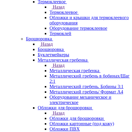
Термоклеевое
Назад
Термоклеевое
Обложки и крышки для термоклеевого
оборудования
Оборудование термоклеевое
Термоклей
Брошюровка
Назад
Брошюровка
Буклетмейкеры
Металлическая гребенка
Назад
Металлическая гребенка
Металлический гребень в бобинах/Шаг
2:1
Металлический гребень. Бобины 3:1
Металлический гребень/ Формат А4
Оборудование механическое и
электрическое
Обложки для брошюровки
Назад
Обложки для брошюровки
Обложки картонные (под кожу)
Обложки ПВХ