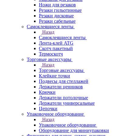
Ножи для резаков
Резаки гильотинные
Резаки дисковые
Резаки сабельные
Самоклеящиеся ленты
Назад
Самоклеящиеся ленты
Лента-клей ATG
Скотч пакетный
Термоскотч
Торговые аксессуары
Назад
Торговые аксессуары
Клейкие точки
Подвесы для стеллажей
Держатели ценников
Крючки
Держатели потолочные
Держатели универсальные
Цепочки
Упаковочное оборудование
Назад
Упаковочное оборудование
Оборудование для миниупаковки
Фурнитура для папок, сумок, пакетов