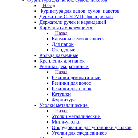
Назад
Фурнитура для папок, сумок, пакетов
Держатели CD/DVD, флеш дисков
Держатели ручек и карандашей
Карманы самоклеящиеся
Назад
Карманы самоклеящиеся
Для папок
Стендовые
Кольца разъемные
Крепления для папок
Резинки декоративные
Назад
Резинки декоративные
Резинки для волос
Резинки для папок
Катушки
Фурнитура
Уголки металлические
Назад
Уголки металлические
Мини-уголки
Оборудование для установки уголков
Уголки для ежедневников