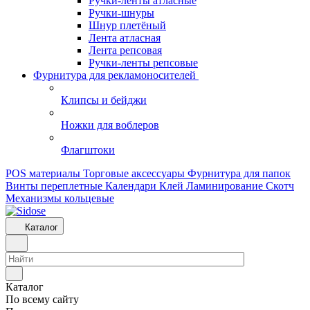
Ручки-ленты атласные
Ручки-шнуры
Шнур плетёный
Лента атласная
Лента репсовая
Ручки-ленты репсовые
Фурнитура для рекламоносителей
Клипсы и бeйджи
Ножки для воблеров
Флагштоки
POS материалы
Торговые аксессуары
Фурнитура для папок
Винты переплетные
Календари
Клей
Ламинирование
Скотч
Механизмы кольцевые
Каталог
Каталог
По всему сайту