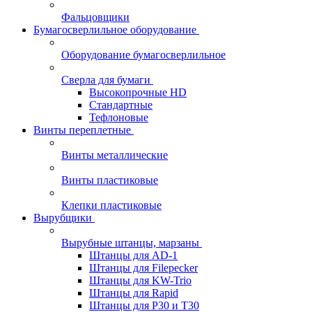
Фальцовщики
Бумагосверлильное оборудование
Оборудование бумагосверлильное
Сверла для бумаги
Высокопрочные HD
Стандартные
Тефлоновые
Винты переплетные
Винты металлические
Винты пластиковые
Клепки пластиковые
Вырубщики
Вырубные штанцы, марзаны
Штанцы для AD-1
Штанцы для Filepecker
Штанцы для KW-Trio
Штанцы для Rapid
Штанцы для Р30 и Т30