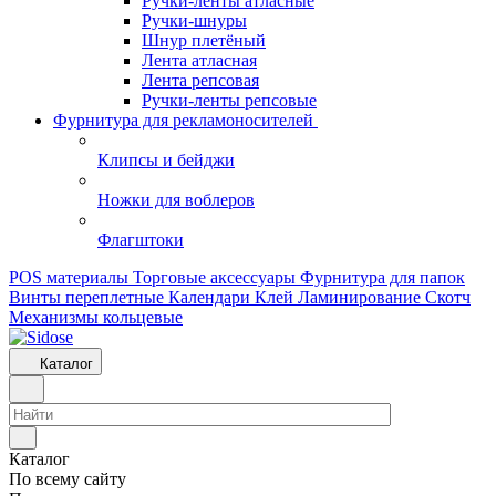
Ручки-ленты атласные
Ручки-шнуры
Шнур плетёный
Лента атласная
Лента репсовая
Ручки-ленты репсовые
Фурнитура для рекламоносителей
Клипсы и бeйджи
Ножки для воблеров
Флагштоки
POS материалы
Торговые аксессуары
Фурнитура для папок
Винты переплетные
Календари
Клей
Ламинирование
Скотч
Механизмы кольцевые
Каталог
Каталог
По всему сайту