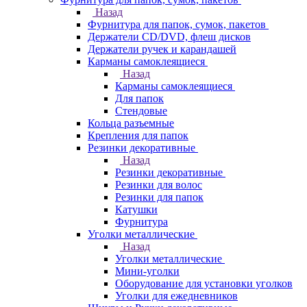
Назад
Фурнитура для папок, сумок, пакетов
Держатели CD/DVD, флеш дисков
Держатели ручек и карандашей
Карманы самоклеящиеся
Назад
Карманы самоклеящиеся
Для папок
Стендовые
Кольца разъемные
Крепления для папок
Резинки декоративные
Назад
Резинки декоративные
Резинки для волос
Резинки для папок
Катушки
Фурнитура
Уголки металлические
Назад
Уголки металлические
Мини-уголки
Оборудование для установки уголков
Уголки для ежедневников