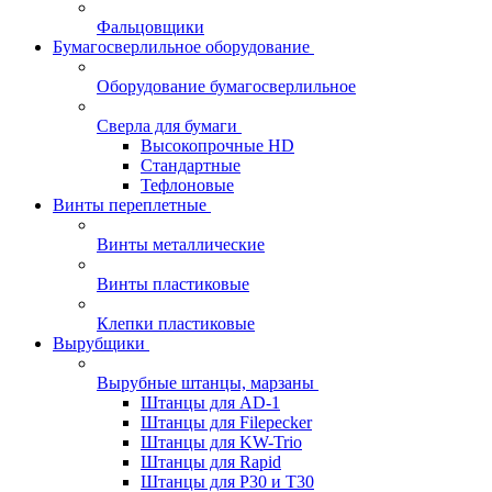
Фальцовщики
Бумагосверлильное оборудование
Оборудование бумагосверлильное
Сверла для бумаги
Высокопрочные HD
Стандартные
Тефлоновые
Винты переплетные
Винты металлические
Винты пластиковые
Клепки пластиковые
Вырубщики
Вырубные штанцы, марзаны
Штанцы для AD-1
Штанцы для Filepecker
Штанцы для KW-Trio
Штанцы для Rapid
Штанцы для Р30 и Т30