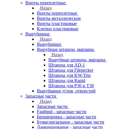
Винты переплетные
Назад
Винты переплетные
Винты металлические
Винты пластиковые
Клепки пластиковые
Вырубщики
Назад
Вырубщики
Вырубные штанцы, марзаны
Назад
Вырубные штанцы, марзаны
Штанцы для AD-1
Штанцы для Filepecker
Штанцы для KW-Trio
Штанцы для Rapid
Штанцы для Р30 и Т30
Вырубщики углов, отверстий
Запасные части
Назад
Запасные части
Fastbind - запасные части
Брошюровка - запасные части
Бумагорезальное - запасные части
Ламинирование - запасные части