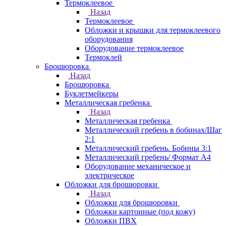
Термоклеевое
Назад
Термоклеевое
Обложки и крышки для термоклеевого
оборудования
Оборудование термоклеевое
Термоклей
Брошюровка
Назад
Брошюровка
Буклетмейкеры
Металлическая гребенка
Назад
Металлическая гребенка
Металлический гребень в бобинах/Шаг
2:1
Металлический гребень. Бобины 3:1
Металлический гребень/ Формат А4
Оборудование механическое и
электрическое
Обложки для брошюровки
Назад
Обложки для брошюровки
Обложки картонные (под кожу)
Обложки ПВХ