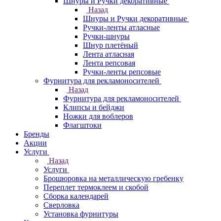
Шнуры и Ручки декоративные
Назад
Шнуры и Ручки декоративные
Ручки-ленты атласные
Ручки-шнуры
Шнур плетёный
Лента атласная
Лента репсовая
Ручки-ленты репсовые
Фурнитура для рекламоносителей
Назад
Фурнитура для рекламоносителей
Клипсы и бeйджи
Ножки для воблеров
Флагштоки
Бренды
Акции
Услуги
Назад
Услуги
Брошюровка на металлическую гребенку
Переплет термоклеем и скобой
Сборка календарей
Сверловка
Установка фурнитуры