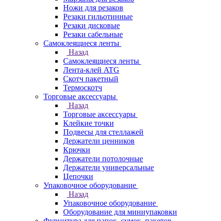
Ножи для резаков
Резаки гильотинные
Резаки дисковые
Резаки сабельные
Самоклеящиеся ленты
Назад
Самоклеящиеся ленты
Лента-клей ATG
Скотч пакетный
Термоскотч
Торговые аксессуары
Назад
Торговые аксессуары
Клейкие точки
Подвесы для стеллажей
Держатели ценников
Крючки
Держатели потолочные
Держатели универсальные
Цепочки
Упаковочное оборудование
Назад
Упаковочное оборудование
Оборудование для миниупаковки
Фурнитура для папок, сумок, пакетов