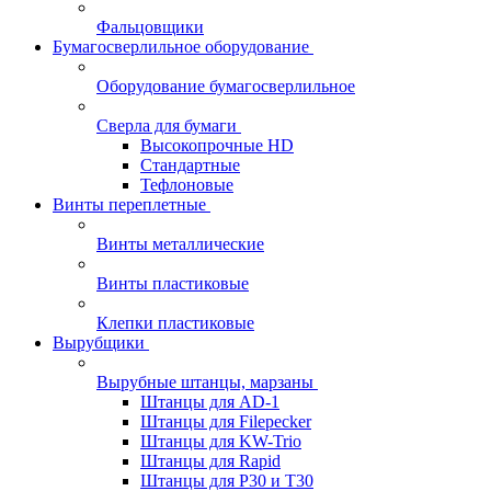
Фальцовщики
Бумагосверлильное оборудование
Оборудование бумагосверлильное
Сверла для бумаги
Высокопрочные HD
Стандартные
Тефлоновые
Винты переплетные
Винты металлические
Винты пластиковые
Клепки пластиковые
Вырубщики
Вырубные штанцы, марзаны
Штанцы для AD-1
Штанцы для Filepecker
Штанцы для KW-Trio
Штанцы для Rapid
Штанцы для Р30 и Т30