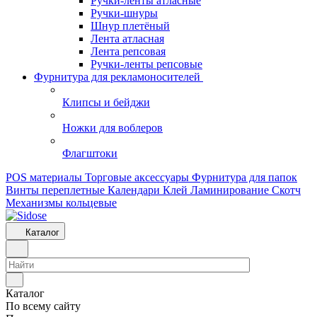
Ручки-ленты атласные
Ручки-шнуры
Шнур плетёный
Лента атласная
Лента репсовая
Ручки-ленты репсовые
Фурнитура для рекламоносителей
Клипсы и бeйджи
Ножки для воблеров
Флагштоки
POS материалы
Торговые аксессуары
Фурнитура для папок
Винты переплетные
Календари
Клей
Ламинирование
Скотч
Механизмы кольцевые
Каталог
Каталог
По всему сайту