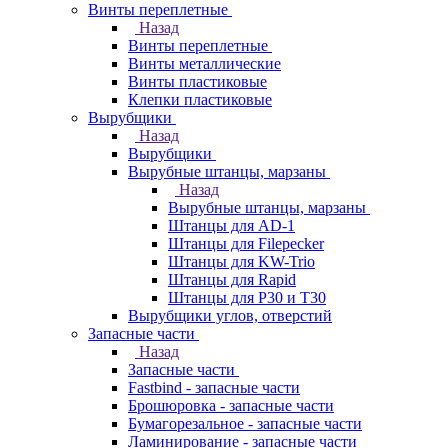
Винты переплетные
Назад
Винты переплетные
Винты металлические
Винты пластиковые
Клепки пластиковые
Вырубщики
Назад
Вырубщики
Вырубные штанцы, марзаны
Назад
Вырубные штанцы, марзаны
Штанцы для AD-1
Штанцы для Filepecker
Штанцы для KW-Trio
Штанцы для Rapid
Штанцы для Р30 и Т30
Вырубщики углов, отверстий
Запасные части
Назад
Запасные части
Fastbind - запасные части
Брошюровка - запасные части
Бумагорезальное - запасные части
Ламинирование - запасные части