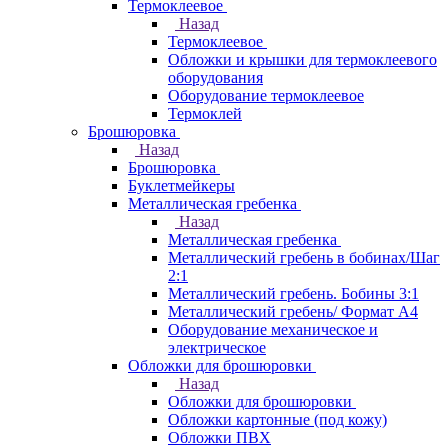
Термоклеевое
Назад
Термоклеевое
Обложки и крышки для термоклеевого
оборудования
Оборудование термоклеевое
Термоклей
Брошюровка
Назад
Брошюровка
Буклетмейкеры
Металлическая гребенка
Назад
Металлическая гребенка
Металлический гребень в бобинах/Шаг
2:1
Металлический гребень. Бобины 3:1
Металлический гребень/ Формат А4
Оборудование механическое и
электрическое
Обложки для брошюровки
Назад
Обложки для брошюровки
Обложки картонные (под кожу)
Обложки ПВХ