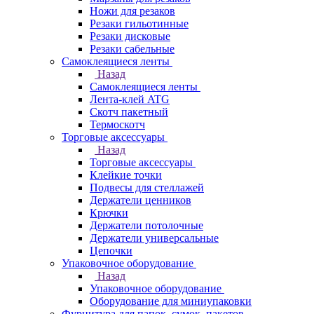
Ножи для резаков
Резаки гильотинные
Резаки дисковые
Резаки сабельные
Самоклеящиеся ленты
Назад
Самоклеящиеся ленты
Лента-клей ATG
Скотч пакетный
Термоскотч
Торговые аксессуары
Назад
Торговые аксессуары
Клейкие точки
Подвесы для стеллажей
Держатели ценников
Крючки
Держатели потолочные
Держатели универсальные
Цепочки
Упаковочное оборудование
Назад
Упаковочное оборудование
Оборудование для миниупаковки
Фурнитура для папок, сумок, пакетов