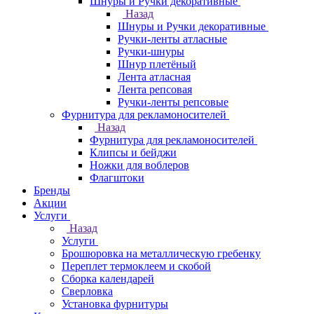
Шнуры и Ручки декоративные
Назад
Шнуры и Ручки декоративные
Ручки-ленты атласные
Ручки-шнуры
Шнур плетёный
Лента атласная
Лента репсовая
Ручки-ленты репсовые
Фурнитура для рекламоносителей
Назад
Фурнитура для рекламоносителей
Клипсы и бeйджи
Ножки для воблеров
Флагштоки
Бренды
Акции
Услуги
Назад
Услуги
Брошюровка на металлическую гребенку
Переплет термоклеем и скобой
Сборка календарей
Сверловка
Установка фурнитуры