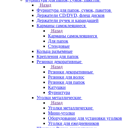
Назад
Фурнитура для папок, сумок, пакетов
Держатели CD/DVD, флеш дисков
Держатели ручек и карандашей
Карманы самоклеящиеся
Назад
Карманы самоклеящиеся
Для папок
Стендовые
Кольца разъемные
Крепления для папок
Резинки декоративные
Назад
Резинки декоративные
Резинки для волос
Резинки для папок
Катушки
Фурнитура
Уголки металлические
Назад
Уголки металлические
Мини-уголки
Оборудование для установки уголков
Уголки для ежедневников