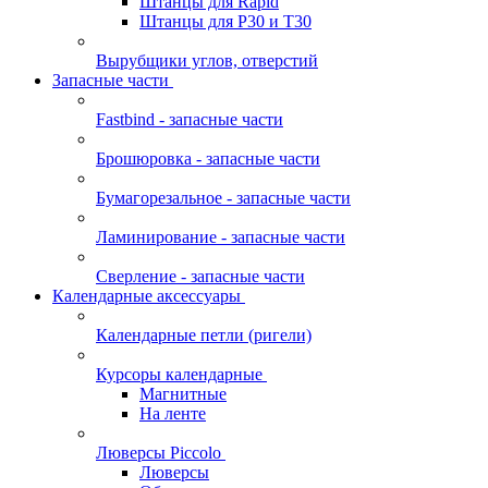
Штанцы для Rapid
Штанцы для Р30 и Т30
Вырубщики углов, отверстий
Запасные части
Fastbind - запасные части
Брошюровка - запасные части
Бумагорезальное - запасные части
Ламинирование - запасные части
Сверление - запасные части
Календарные аксессуары
Календарные петли (ригели)
Курсоры календарные
Магнитные
На ленте
Люверсы Piccolo
Люверсы