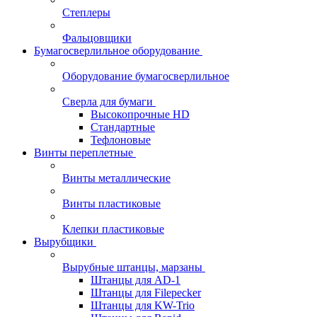
Степлеры
Фальцовщики
Бумагосверлильное оборудование
Оборудование бумагосверлильное
Сверла для бумаги
Высокопрочные HD
Стандартные
Тефлоновые
Винты переплетные
Винты металлические
Винты пластиковые
Клепки пластиковые
Вырубщики
Вырубные штанцы, марзаны
Штанцы для AD-1
Штанцы для Filepecker
Штанцы для KW-Trio