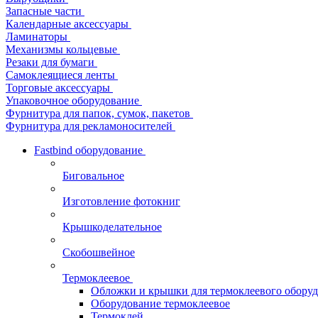
Запасные части
Календарные аксессуары
Ламинаторы
Механизмы кольцевые
Резаки для бумаги
Самоклеящиеся ленты
Торговые аксессуары
Упаковочное оборудование
Фурнитура для папок, сумок, пакетов
Фурнитура для рекламоносителей
Fastbind оборудование
Биговальное
Изготовление фотокниг
Крышкоделательное
Скобошвейное
Термоклеевое
Обложки и крышки для термоклеевого обору
Оборудование термоклеевое
Термоклей