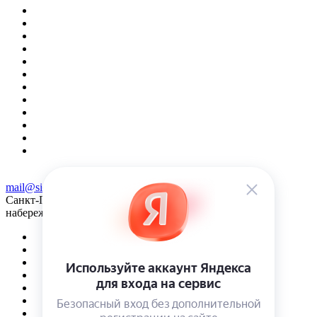
mail@sidose.ru
Санкт-Петербург, наб. Песочная д. 40, оф. 13Н. Вход с
набережной реки Карповки.