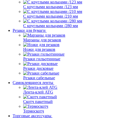
С круглыми кольцами /123 мм
С круглыми кольцами /210 мм
С круглыми кольцами /280 мм
Резаки для бумаги
Марзаны для резаков
Ножи для резаков
Резаки гильотинные
Резаки дисковые
Резаки сабельные
Самоклеящиеся ленты
Лента-клей ATG
Скотч пакетный
Термоскотч
Торговые аксессуары