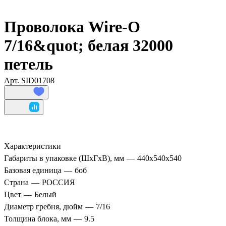
Проволока Wire-O
7/16&quot; белая 32000
петель
Арт.
SID01708
Характеристики
Габариты в упаковке (ШхГхВ), мм
—
440х540х540
Базовая единица
—
боб
Страна
—
РОССИЯ
Цвет
—
Белый
Диаметр гребня, дюйм
—
7/16
Толщина блока, мм
—
9.5