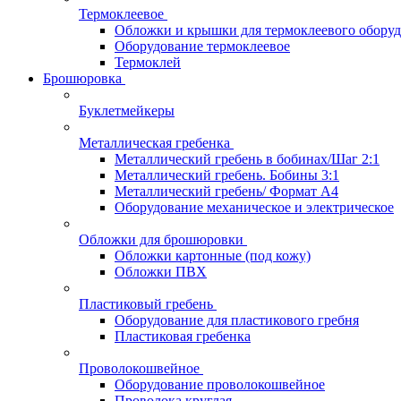
Термоклеевое
Обложки и крышки для термоклеевого обору
Оборудование термоклеевое
Термоклей
Брошюровка
Буклетмейкеры
Металлическая гребенка
Металлический гребень в бобинах/Шаг 2:1
Металлический гребень. Бобины 3:1
Металлический гребень/ Формат А4
Оборудование механическое и электрическое
Обложки для брошюровки
Обложки картонные (под кожу)
Обложки ПВХ
Пластиковый гребень
Оборудование для пластикового гребня
Пластиковая гребенка
Проволокошвейное
Оборудование проволокошвейное
Проволока круглая