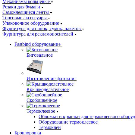
Механизмы кольцевые
Резаки для бумаги
Самоклеящиеся ленты
Торговые аксессуары
Упаковочное оборудование
Фурнитура для папок, сумок, пакетов
Фурнитура для рекламоносителей
Fastbind оборудование
Биговальное
Изготовление фотокниг
Крышкоделательное
Скобошвейное
Термоклеевое
Обложки и крышки для термоклеевого обору
Оборудование термоклеевое
Термоклей
Брошюровка