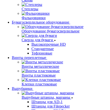
Скобы
Степлеры
Фальцовщики
Бумагосверлильное оборудование
Оборудование бумагосверлильное
Сверла для бумаги
Высокопрочные HD
Стандартные
Тефлоновые
Винты переплетные
Винты металлические
Винты пластиковые
Клепки пластиковые
Вырубщики
Вырубные штанцы, марзаны
Штанцы для AD-1
Штанцы для Filepecker