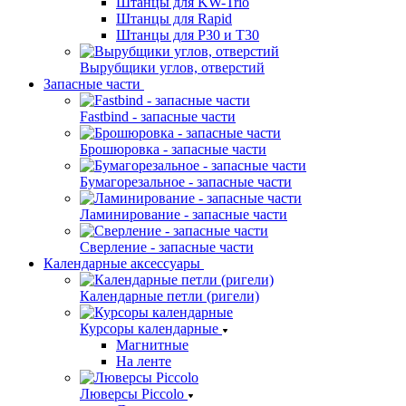
Штанцы для KW-Trio
Штанцы для Rapid
Штанцы для Р30 и Т30
Вырубщики углов, отверстий
Запасные части
Fastbind - запасные части
Брошюровка - запасные части
Бумагорезальное - запасные части
Ламинирование - запасные части
Сверление - запасные части
Календарные аксессуары
Календарные петли (ригели)
Курсоры календарные
Магнитные
На ленте
Люверсы Piccolo