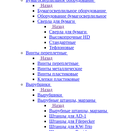
Бумагосверлильное оборудование
Назад
Бумагосверлильное оборудование
Оборудование бумагосверлильное
Сверла для бумаги
Назад
Сверла для бумаги
Высокопрочные HD
Стандартные
Тефлоновые
Винты переплетные
Назад
Винты переплетные
Винты металлические
Винты пластиковые
Клепки пластиковые
Вырубщики
Назад
Вырубщики
Вырубные штанцы, марзаны
Назад
Вырубные штанцы, марзаны
Штанцы для AD-1
Штанцы для Filepecker
Штанцы для KW-Trio