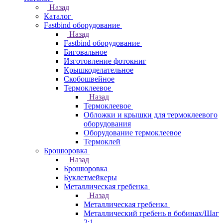
Назад
Каталог
Fastbind оборудование
Назад
Fastbind оборудование
Биговальное
Изготовление фотокниг
Крышкоделательное
Скобошвейное
Термоклеевое
Назад
Термоклеевое
Обложки и крышки для термоклеевого
оборудования
Оборудование термоклеевое
Термоклей
Брошюровка
Назад
Брошюровка
Буклетмейкеры
Металлическая гребенка
Назад
Металлическая гребенка
Металлический гребень в бобинах/Шаг
2:1