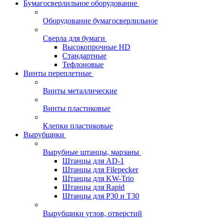
Бумагосверлильное оборудование
Оборудование бумагосверлильное
Сверла для бумаги
Высокопрочные HD
Стандартные
Тефлоновые
Винты переплетные
Винты металлические
Винты пластиковые
Клепки пластиковые
Вырубщики
Вырубные штанцы, марзаны
Штанцы для AD-1
Штанцы для Filepecker
Штанцы для KW-Trio
Штанцы для Rapid
Штанцы для Р30 и Т30
Вырубщики углов, отверстий