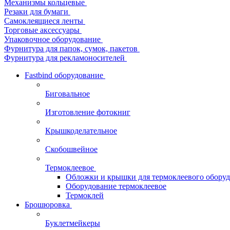
Механизмы кольцевые
Резаки для бумаги
Самоклеящиеся ленты
Торговые аксессуары
Упаковочное оборудование
Фурнитура для папок, сумок, пакетов
Фурнитура для рекламоносителей
Fastbind оборудование
Биговальное
Изготовление фотокниг
Крышкоделательное
Скобошвейное
Термоклеевое
Обложки и крышки для термоклеевого обору
Оборудование термоклеевое
Термоклей
Брошюровка
Буклетмейкеры