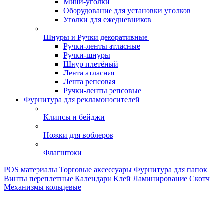
Мини-уголки
Оборудование для установки уголков
Уголки для ежедневников
Шнуры и Ручки декоративные
Ручки-ленты атласные
Ручки-шнуры
Шнур плетёный
Лента атласная
Лента репсовая
Ручки-ленты репсовые
Фурнитура для рекламоносителей
Клипсы и бeйджи
Ножки для воблеров
Флагштоки
POS материалы
Торговые аксессуары
Фурнитура для папок
Винты переплетные
Календари
Клей
Ламинирование
Скотч
Механизмы кольцевые