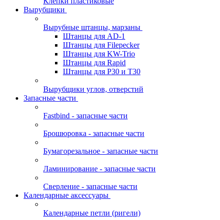
Клепки пластиковые
Вырубщики
Вырубные штанцы, марзаны
Штанцы для AD-1
Штанцы для Filepecker
Штанцы для KW-Trio
Штанцы для Rapid
Штанцы для Р30 и Т30
Вырубщики углов, отверстий
Запасные части
Fastbind - запасные части
Брошюровка - запасные части
Бумагорезальное - запасные части
Ламинирование - запасные части
Сверление - запасные части
Календарные аксессуары
Календарные петли (ригели)