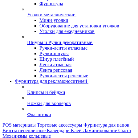
Фурнитура
Уголки металлические
Мини-уголки
Оборудование для установки уголков
Уголки для ежедневников
Шнуры и Ручки декоративные
Ручки-ленты атласные
Ручки-шнуры
Шнур плетёный
Лента атласная
Лента репсовая
Ручки-ленты репсовые
Фурнитура для рекламоносителей
Клипсы и бeйджи
Ножки для воблеров
Флагштоки
POS материалы
Торговые аксессуары
Фурнитура для папок
Винты переплетные
Календари
Клей
Ламинирование
Скотч
Механизмы кольцевые