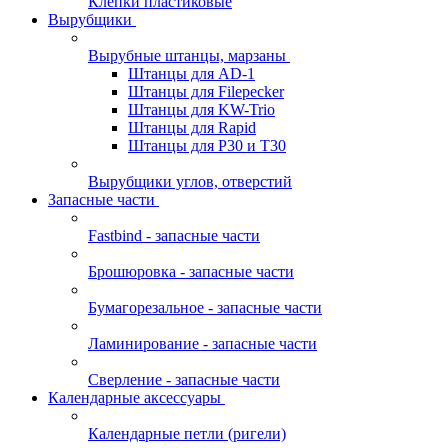
Клепки пластиковые
Вырубщики
Вырубные штанцы, марзаны
Штанцы для AD-1
Штанцы для Filepecker
Штанцы для KW-Trio
Штанцы для Rapid
Штанцы для Р30 и Т30
Вырубщики углов, отверстий
Запасные части
Fastbind - запасные части
Брошюровка - запасные части
Бумагорезальное - запасные части
Ламинирование - запасные части
Сверление - запасные части
Календарные аксессуары
Календарные петли (ригели)