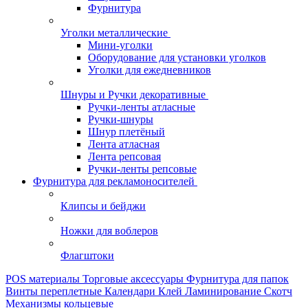
Фурнитура
Уголки металлические
Мини-уголки
Оборудование для установки уголков
Уголки для ежедневников
Шнуры и Ручки декоративные
Ручки-ленты атласные
Ручки-шнуры
Шнур плетёный
Лента атласная
Лента репсовая
Ручки-ленты репсовые
Фурнитура для рекламоносителей
Клипсы и бeйджи
Ножки для воблеров
Флагштоки
POS материалы
Торговые аксессуары
Фурнитура для папок
Винты переплетные
Календари
Клей
Ламинирование
Скотч
Механизмы кольцевые