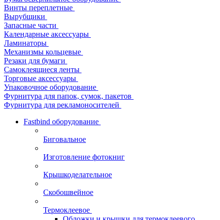
Винты переплетные
Вырубщики
Запасные части
Календарные аксессуары
Ламинаторы
Механизмы кольцевые
Резаки для бумаги
Самоклеящиеся ленты
Торговые аксессуары
Упаковочное оборудование
Фурнитура для папок, сумок, пакетов
Фурнитура для рекламоносителей
Fastbind оборудование
Биговальное
Изготовление фотокниг
Крышкоделательное
Скобошвейное
Термоклеевое
Обложки и крышки для термоклеевого