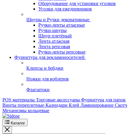
Оборудование для установки уголков
Уголки для ежедневников
Шнуры и Ручки декоративные
Ручки-ленты атласные
Ручки-шнуры
Шнур плетёный
Лента атласная
Лента репсовая
Ручки-ленты репсовые
Фурнитура для рекламоносителей
Клипсы и бeйджи
Ножки для воблеров
Флагштоки
POS материалы
Торговые аксессуары
Фурнитура для папок
Винты переплетные
Календари
Клей
Ламинирование
Скотч
Механизмы кольцевые
Каталог