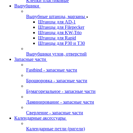
Клепки пластиковые
Вырубщики
Вырубные штанцы, марзаны
Штанцы для AD-1
Штанцы для Filepecker
Штанцы для KW-Trio
Штанцы для Rapid
Штанцы для Р30 и Т30
Вырубщики углов, отверстий
Запасные части
Fastbind - запасные части
Брошюровка - запасные части
Бумагорезальное - запасные части
Ламинирование - запасные части
Сверление - запасные части
Календарные аксессуары
Календарные петли (ригели)