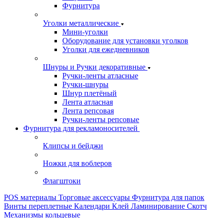
Фурнитура
Уголки металлические
Мини-уголки
Оборудование для установки уголков
Уголки для ежедневников
Шнуры и Ручки декоративные
Ручки-ленты атласные
Ручки-шнуры
Шнур плетёный
Лента атласная
Лента репсовая
Ручки-ленты репсовые
Фурнитура для рекламоносителей
Клипсы и бeйджи
Ножки для воблеров
Флагштоки
POS материалы
Торговые аксессуары
Фурнитура для папок
Винты переплетные
Календари
Клей
Ламинирование
Скотч
Механизмы кольцевые