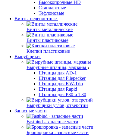
Высокопрочные HD
Стандартные
Тефлоновые
Винты переплетные
Винты металлические
Винты пластиковые
Клепки пластиковые
Вырубщики
Вырубные штанцы, марзаны
Штанцы для AD-1
Штанцы для Filepecker
Штанцы для KW-Trio
Штанцы для Rapid
Штанцы для Р30 и Т30
Вырубщики углов, отверстий
Запасные части
Fastbind - запасные части
Брошюровка - запасные части